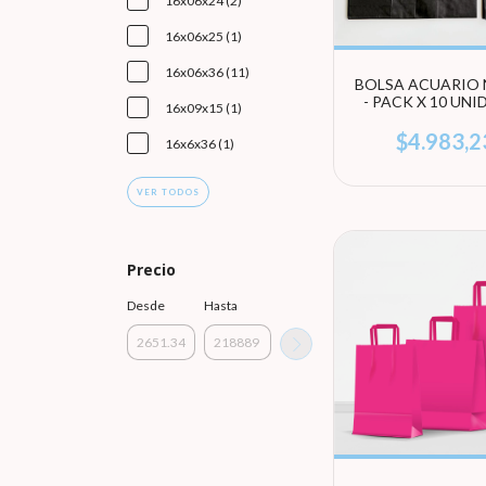
16x06x24 (2)
16x06x25 (1)
16x06x36 (11)
BOLSA ACUARIO
- PACK X 10 UN
16x09x15 (1)
(ELEGÍ TAMA
$4.983,2
16x6x36 (1)
VER TODOS
Precio
Desde
Hasta