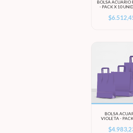
BOLSA ACUARIO 
- PACK X 10 UN
(ELEGÍ TAMA
$6.512,4
BOLSA ACUA
VIOLETA - PACK
UNIDADES (EL
TAMAÑO)
$4.983,2