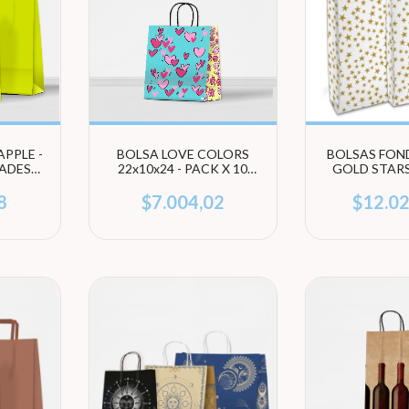
PPLE -
BOLSA LOVE COLORS
BOLSAS FON
DADES
22x10x24 - PACK X 10
GOLD STARS
ÑO)
UNIDADES
100 UNIDAD
TAMA
8
$7.004,02
$12.0