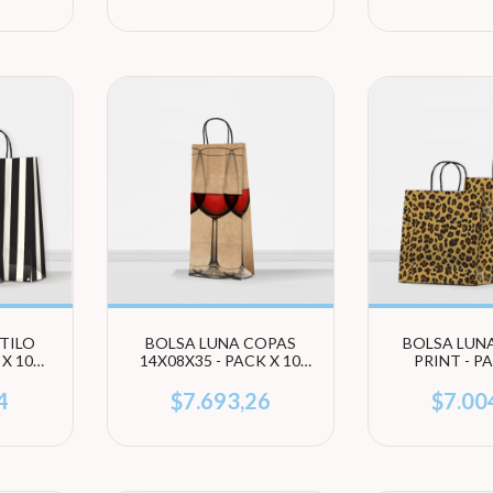
TILO
BOLSA LUNA COPAS
BOLSA LUN
 X 10
14X08X35 - PACK X 10
PRINT - P
EGÍ
UNIDADES
UNIDADES
TAMA
4
$7.693,26
$7.00