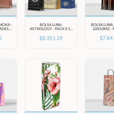
MOKA -
BOLSA LUNA
BOLSA LUNA
DADES
ASTROLOGY - PACK X 10
22X10X42 - 
ÑO)
UNIDADES (ELEGÍ
UNIDA
TAMAÑO)
5
$8.351,19
$7.84