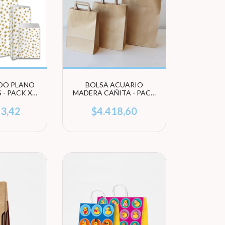
DO PLANO
BOLSA ACUARIO
 - PACK X
MADERA CAÑITA - PACK
ES (ELEGÍ
X 10 UNIDADES (ELEGÍ
ÑO)
TAMAÑO)
23,42
$4.418,60