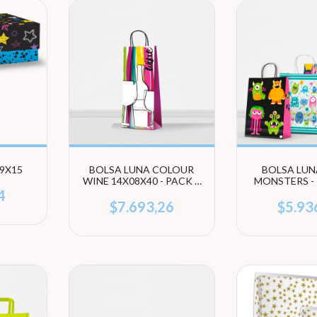
9X15
BOLSA LUNA COLOUR
BOLSA LUN
WINE 14X08X40 - PACK X
MONSTERS - 
10 UNIDADES
UNIDADES
4
TAMA
$7.693,26
$5.93