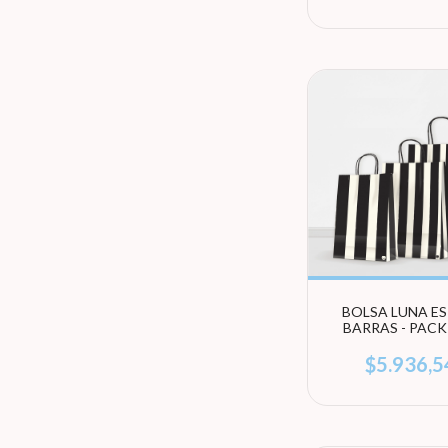
BOLSA LUNA ES
BARRAS - PACK
UNIDADES (EL
TAMAÑO)
$5.936,5