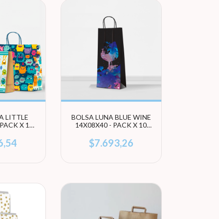
A LITTLE
BOLSA LUNA BLUE WINE
PACK X 10
14X08X40 - PACK X 10
 (ELEGÍ
UNIDADES
ÑO)
6,54
$7.693,26