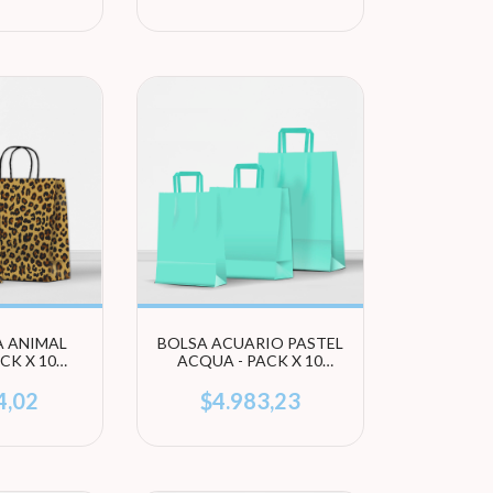
A ANIMAL
BOLSA ACUARIO PASTEL
ACK X 10
ACQUA - PACK X 10
 (ELEGI
UNIDADES (ELEGÍ
ÑO)
TAMAÑO)
4,02
$4.983,23