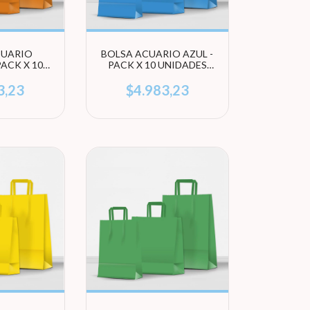
CUARIO
BOLSA ACUARIO AZUL -
PACK X 10
PACK X 10 UNIDADES
 (ELEGÍ
(ELEGÍ TAMAÑO)
ÑO)
3,23
$4.983,23