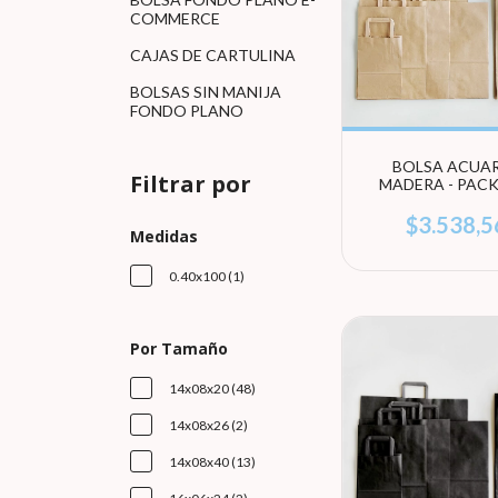
COMMERCE
CAJAS DE CARTULINA
BOLSAS SIN MANIJA
FONDO PLANO
BOLSA ACUA
Filtrar por
MADERA - PACK
UNIDADES (EL
TAMAÑO)
$3.538,5
Medidas
0.40x100 (1)
Por Tamaño
14x08x20 (48)
14x08x26 (2)
14x08x40 (13)