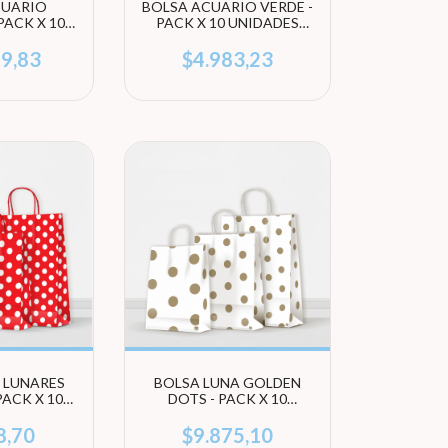
CUARIO
BOLSA ACUARIO VERDE -
PACK X 10
PACK X 10 UNIDADES
 (ELEGÍ
(ELEGÍ TAMAÑO)
ÑO)
69,83
$4.983,23
 LUNARES
BOLSA LUNA GOLDEN
PACK X 10
DOTS - PACK X 10
 (ELEGÍ
UNIDADES (ELEGÍ
ÑO)
TAMAÑO)
8,70
$9.875,10