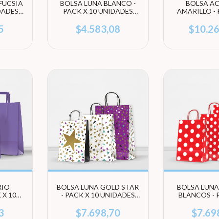
FUCSIA
BOLSA LUNA BLANCO -
BOLSA A
IDADES
PACK X 10 UNIDADES
AMARILLO - 
ÑO)
(ELEGÍ TAMAÑO)
UNIDADES
TAMA
5
$4.583,08
$10.2
RIO
BOLSA LUNA GOLD STAR
BOLSA LUNA
 X 10
- PACK X 10 UNIDADES
BLANCOS - 
EGÍ
(ELEGI TAMAÑO)
UNIDADES
TAMA
3
$7.698,70
$7.69