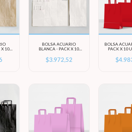
RIO
BOLSA ACUARIO
BOLSA ACUAR
 X 10
BLANCA - PACK X 10
PACK X 10 
EGÍ
UNIDADES (ELEGÍ
(ELEGÍ T
TAMAÑO)
6
$3.972,52
$4.98