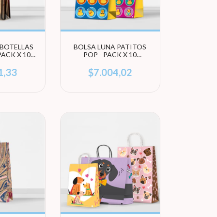
 BOTELLAS
BOLSA LUNA PATITOS
PACK X 10
POP - PACK X 10
DES
UNIDADES (ELEGÍ
TAMAÑO)
1,33
$7.004,02