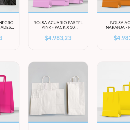
 NEGRO
BOLSA ACUARIO PASTEL
BOLSA A
IDADES
PINK - PACK X 10
NARANJA - 
ÑO)
UNIDADES (ELEGÍ
UNIDADES
TAMAÑO)
TAMA
3
$4.983,23
$4.98