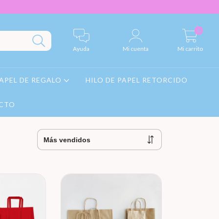
0
Ayuda
Mi cuenta
Mi carrito
APEL DE REGALO
HILO DE PAPEL RETORCIDO
CTO