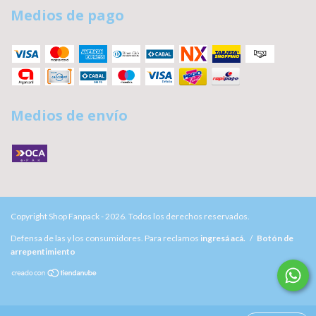
Medios de pago
Medios de envío
Copyright Shop Fanpack - 2026. Todos los derechos reservados.
Defensa de las y los consumidores. Para reclamos
ingresá acá.
/
Botón de
arrepentimiento